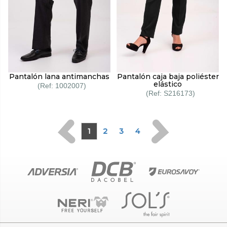
Pantalón lana antimanchas
Pantalón caja baja poliéster
elástico
1002007
S216173
1
2
3
4