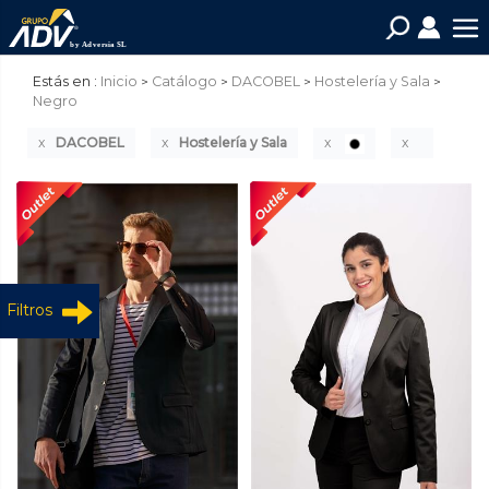
Estás en :
Inicio
Catálogo
DACOBEL
Hostelería y Sala
Negro
DACOBEL
Hostelería y Sala
Filtros