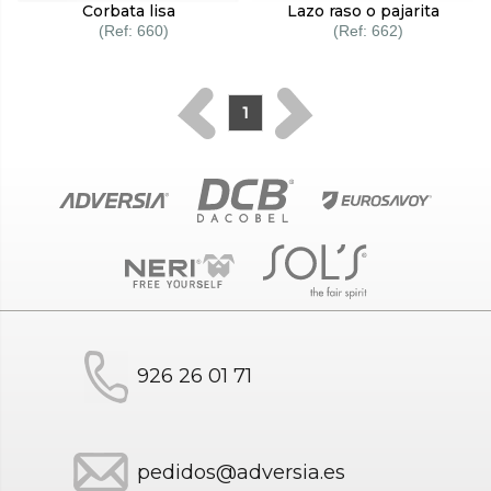
Corbata lisa
Lazo raso o pajarita
660
662
1
926 26 01 71
pedidos@adversia.es