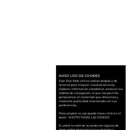
AVISO USO DE COOKIES
Este Sitio Web utiliza cookies propias y de
terceros para mejorar nuestros servicios,
elaborar información estadística, analizar sus
hábitos de navegación, lo que nos permite
personalizar el contenido que ofrecemos y
mostrarle publicidad relacionada con sus
preferencias.
Para aceptar su uso puede hacer click en el
botón 'ACEPTO TODAS LAS COOKIES'
Si usted no está de acuerdo con alguna de
éstas, podrá personalizar sus opciones a