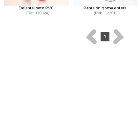
Delantal peto PVC
Pantalón goma entera
110024
112201C
1