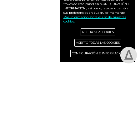
través de este panel en 'CONFIGURACIÓN E
INFORMACIÓN', así como, revocar o cambiar
sus preferencias en cualquier momento.
Más información sobre el uso de nuestras
cookies.
RECHAZAR COOKIES
ACEPTO TODAS LAS COOKIES
CONFIGURACIÓN E INFORMACIÓN