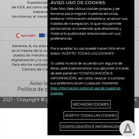
AVISO USO DE COOKIES
Exportación ICEX-Next, y ha contado con el apoyo
de ICEX, así como con la cofinanciación de Fondos europeos FEDER,
Este Sitio Web utiliza cookies propias y de
habiendo contribuido según la medida de
terceros para mejorar nuestros servicios,
los mismos, al crecimiento económico de esta empresa, su región y
elaborar información estadística, analizar sus
de España en su conjunto
hábitos de navegación, lo que nos permite
personalizar el contenido que ofrecemos y
mostrarle publicidad relacionada con sus
preferencias.
Adversia, SL ha sido beneficiaria de Fondos Europeos, cuyo objetivo
Para aceptar su uso puede hacer click en el
es la mejora de la competitividad de las PYMES, y gracias al cual ha
botón 'ACEPTO TODAS LAS COOKIES'
puesto en marcha un Plan de Acción con el objetivo de reforzar la
digitalización y la competitividad de las pymes durante el año 2025.
Si usted no está de acuerdo con alguna de
Para ello ha contado con el apoyo del Programa Pyme Digital de la
éstas, podrá personalizar sus opciones a través
Cámara de Comercio de Ciudad Real. #EuropaSeSiente
de este panel en 'CONFIGURACIÓN E
INFORMACIÓN', así como, revocar o cambiar
Aviso legal
Política de cookies
sus preferencias en cualquier momento.
Más información sobre el uso de nuestras
Política de privacidad
Ciudad Real activa
cookies.
2021 - Copyright © grupo Adversia S.L. - Todos los derechos
RECHAZAR COOKIES
reservados
ACEPTO TODAS LAS COOKIES
CONFIGURACIÓN E INFORMACIÓN