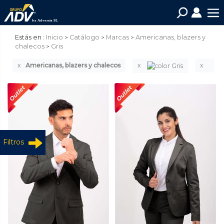
Estás en :
Inicio
Catálogo
Marcas
Americanas, blazers y
chalecos
Gris
Americanas, blazers y chalecos
Filtros