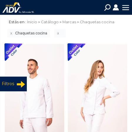
Estás en :
Inicio
Catálogo
Marcas
Chaquetas cocina
Chaquetas cocina
Filtros