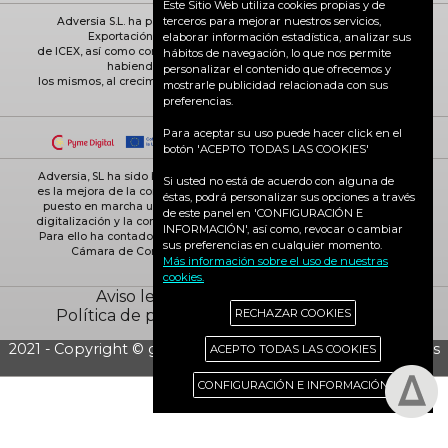
Este Sitio Web utiliza cookies propias y de
terceros para mejorar nuestros servicios,
Adversia S.L. ha participado en el Programa de Iniciación a la
Exportación ICEX-Next, y ha contado con el apoyo
elaborar información estadística, analizar sus
de ICEX, así como con la cofinanciación de Fondos europeos FEDER,
hábitos de navegación, lo que nos permite
habiendo contribuido según la medida de
personalizar el contenido que ofrecemos y
los mismos, al crecimiento económico de esta empresa, su región y
mostrarle publicidad relacionada con sus
de España en su conjunto
preferencias.
Para aceptar su uso puede hacer click en el
botón 'ACEPTO TODAS LAS COOKIES'
Adversia, SL ha sido beneficiaria de Fondos Europeos, cuyo objetivo
Si usted no está de acuerdo con alguna de
es la mejora de la competitividad de las PYMES, y gracias al cual ha
éstas, podrá personalizar sus opciones a través
puesto en marcha un Plan de Acción con el objetivo de reforzar la
de este panel en 'CONFIGURACIÓN E
digitalización y la competitividad de las pymes durante el año 2025.
INFORMACIÓN', así como, revocar o cambiar
Para ello ha contado con el apoyo del Programa Pyme Digital de la
sus preferencias en cualquier momento.
Cámara de Comercio de Ciudad Real. #EuropaSeSiente
Más información sobre el uso de nuestras
cookies.
Aviso legal
Política de cookies
Política de privacidad
Ciudad Real activa
RECHAZAR COOKIES
2021 - Copyright © grupo Adversia S.L. - Todos los derechos
ACEPTO TODAS LAS COOKIES
reservados
CONFIGURACIÓN E INFORMACIÓN