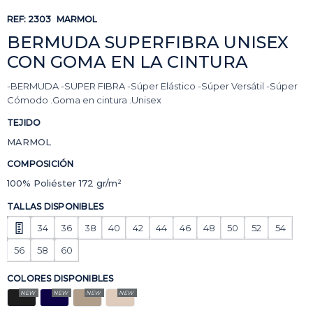
REF:
2303
MARMOL
BERMUDA SUPERFIBRA UNISEX
CON GOMA EN LA CINTURA
-BERMUDA -SUPER FIBRA -Súper Elástico -Súper Versátil -Súper
Cómodo .Goma en cintura .Unisex
TEJIDO
MARMOL
COMPOSICIÓN
100% Poliéster 172 gr/m²
TALLAS DISPONIBLES
34
36
38
40
42
44
46
48
50
52
54
56
58
60
COLORES DISPONIBLES
NEW
NEW
NEW
NEW