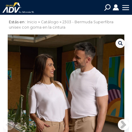
Estás en :
Inicio
Catálogo
2303 - Bermuda Superfibra
unisex con goma en la cintura