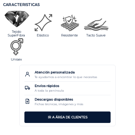
CARACTERISTICAS
Tejido
SuperFibra
Elástico
Resistente
Tacto Suave
Unisex
Atención personalizada
Te ayudamos a encontrar lo que necesitas
Envíos rápidos
A toda la península
Descargas disponibles
Fichas técnicas, imágenes y más
IR A ÁREA DE CLIENTES