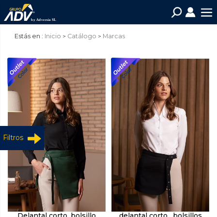
Estás en :
Inicio
Catálogo
Marcas
Filtros
Delantal corto, bolsillo
delantal corto , bolsillos