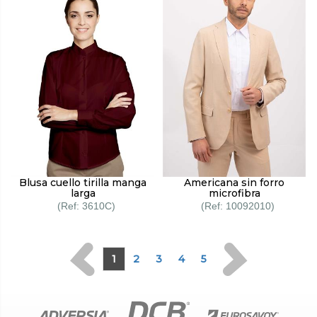
Blusa cuello tirilla manga
Americana sin forro
larga
microfibra
3610C
10092010
1
2
3
4
5