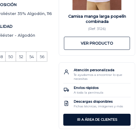
OSICIÓN
oliéster 35% Algodón, 116
Camisa manga larga popelín
combinada
LIDAD
(Ref: 3126)
liéster - Algodón
VER PRODUCTO
48
50
52
54
56
Atención personalizada
Te ayudamos a encontrar lo que
necesitas
Envíos rápidos
A toda la península
Descargas disponibles
Fichas técnicas, imágenes y más
IR A ÁREA DE CLIENTES