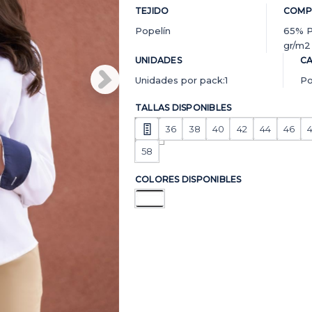
TEJIDO
COMP
Popelín
65% P
gr/m2
UNIDADES
CA
Unidades por pack:1
Po
TALLAS DISPONIBLES
36
38
40
42
44
46
58
COLORES DISPONIBLES