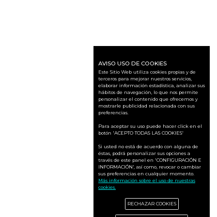
AVISO USO DE COOKIES
Este Sitio Web utiliza cookies propias y de
terceros para mejorar nuestros servicios,
elaborar información estadística, analizar sus
hábitos de navegación, lo que nos permite
personalizar el contenido que ofrecemos y
mostrarle publicidad relacionada con sus
preferencias.
Para aceptar su uso puede hacer click en el
botón 'ACEPTO TODAS LAS COOKIES'
Si usted no está de acuerdo con alguna de
éstas, podrá personalizar sus opciones a
través de este panel en 'CONFIGURACIÓN E
INFORMACIÓN', así como, revocar o cambiar
sus preferencias en cualquier momento.
Más información sobre el uso de nuestras
cookies.
RECHAZAR COOKIES