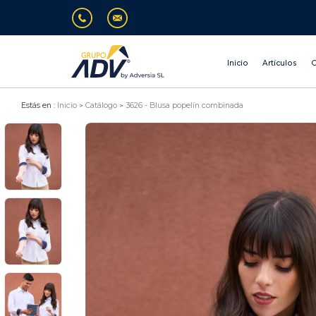
Inicio
Artículos
O
Estás en :
Inicio
Catálogo
3626 - Blusa popelín combinada