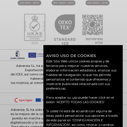
AVISO USO DE COOKIES
Este Sitio Web utiliza cookies propias y de
terceros para mejorar nuestros servicios,
Adversia S.L. ha participado en el Programa de Iniciación a la
Exportación ICEX-Next, y ha contado con el apoyo
elaborar información estadística, analizar sus
de ICEX, así como con la cofinanciación de Fondos europeos FEDER,
hábitos de navegación, lo que nos permite
habiendo contribuido según la medida de
personalizar el contenido que ofrecemos y
los mismos, al crecimiento económico de esta empresa, su región y
mostrarle publicidad relacionada con sus
de España en su conjunto
preferencias.
Para aceptar su uso puede hacer click en el
botón 'ACEPTO TODAS LAS COOKIES'
Adversia, SL ha sido beneficiaria de Fondos Europeos, cuyo objetivo
Si usted no está de acuerdo con alguna de
es la mejora de la competitividad de las PYMES, y gracias al cual ha
éstas, podrá personalizar sus opciones a través
puesto en marcha un Plan de Acción con el objetivo de reforzar la
de este panel en 'CONFIGURACIÓN E
digitalización y la competitividad de las pymes durante el año 2025.
INFORMACIÓN', así como, revocar o cambiar
Para ello ha contado con el apoyo del Programa Pyme Digital de la