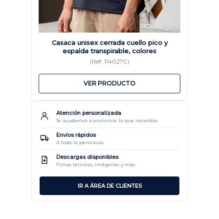
Casaca unisex cerrada cuello pico y
espalda transpirable, colores
(Ref: 114027C)
VER PRODUCTO
Atención personalizada
Te ayudamos a encontrar lo que necesitas
Envíos rápidos
A toda la península
Descargas disponibles
Fichas técnicas, imágenes y más
IR A ÁREA DE CLIENTES