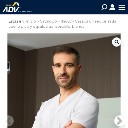
Estás en :
Inicio
Catálogo
114027 - Casaca unisex cerrada
cuello pico y espalda transpirable, blanca