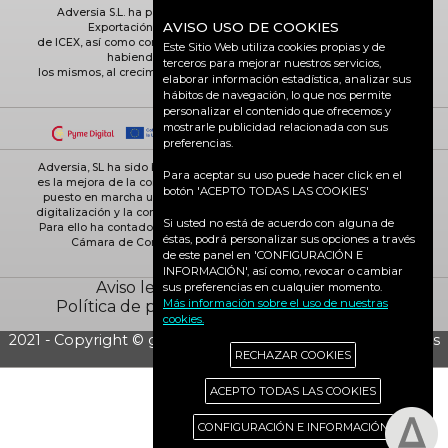
Adversia S.L. ha participado en el Programa de Iniciación a la
AVISO USO DE COOKIES
Exportación ICEX-Next, y ha contado con el apoyo
de ICEX, así como con la cofinanciación de Fondos europeos FEDER,
Este Sitio Web utiliza cookies propias y de
habiendo contribuido según la medida de
terceros para mejorar nuestros servicios,
los mismos, al crecimiento económico de esta empresa, su región y
elaborar información estadística, analizar sus
de España en su conjunto
hábitos de navegación, lo que nos permite
personalizar el contenido que ofrecemos y
mostrarle publicidad relacionada con sus
preferencias.
Adversia, SL ha sido beneficiaria de Fondos Europeos, cuyo objetivo
Para aceptar su uso puede hacer click en el
es la mejora de la competitividad de las PYMES, y gracias al cual ha
botón 'ACEPTO TODAS LAS COOKIES'
puesto en marcha un Plan de Acción con el objetivo de reforzar la
digitalización y la competitividad de las pymes durante el año 2025.
Si usted no está de acuerdo con alguna de
Para ello ha contado con el apoyo del Programa Pyme Digital de la
éstas, podrá personalizar sus opciones a través
Cámara de Comercio de Ciudad Real. #EuropaSeSiente
de este panel en 'CONFIGURACIÓN E
INFORMACIÓN', así como, revocar o cambiar
Aviso legal
Política de cookies
sus preferencias en cualquier momento.
Más información sobre el uso de nuestras
Política de privacidad
Ciudad Real activa
cookies.
2021 - Copyright © grupo Adversia S.L. - Todos los derechos
RECHAZAR COOKIES
reservados
ACEPTO TODAS LAS COOKIES
CONFIGURACIÓN E INFORMACIÓN