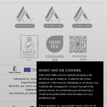
AVISO USO DE COOKIES
Este Sitio Web utiliza cookies propias y de
terceros para mejorar nuestros servicios,
Adversia S.L. ha participado en el Programa de Iniciación a la
Exportación ICEX-Next, y ha contado con el apoyo
elaborar información estadística, analizar sus
de ICEX, así como con la cofinanciación de Fondos europeos FEDER,
hábitos de navegación, lo que nos permite
habiendo contribuido según la medida de
personalizar el contenido que ofrecemos y
los mismos, al crecimiento económico de esta empresa, su región y
mostrarle publicidad relacionada con sus
de España en su conjunto
preferencias.
Para aceptar su uso puede hacer click en el