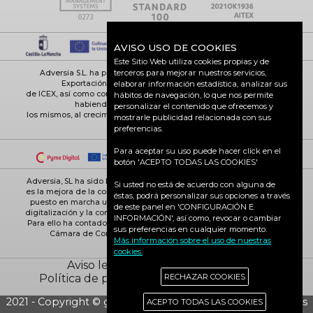
AVISO USO DE COOKIES
Este Sitio Web utiliza cookies propias y de
terceros para mejorar nuestros servicios,
Adversia S.L. ha participado en el Programa de Iniciación a la
Exportación ICEX-Next, y ha contado con el apoyo
elaborar información estadística, analizar sus
de ICEX, así como con la cofinanciación de Fondos europeos FEDER,
hábitos de navegación, lo que nos permite
habiendo contribuido según la medida de
personalizar el contenido que ofrecemos y
los mismos, al crecimiento económico de esta empresa, su región y
mostrarle publicidad relacionada con sus
de España en su conjunto
preferencias.
Para aceptar su uso puede hacer click en el
botón 'ACEPTO TODAS LAS COOKIES'
Adversia, SL ha sido beneficiaria de Fondos Europeos, cuyo objetivo
Si usted no está de acuerdo con alguna de
es la mejora de la competitividad de las PYMES, y gracias al cual ha
éstas, podrá personalizar sus opciones a través
puesto en marcha un Plan de Acción con el objetivo de reforzar la
de este panel en 'CONFIGURACIÓN E
digitalización y la competitividad de las pymes durante el año 2025.
INFORMACIÓN', así como, revocar o cambiar
Para ello ha contado con el apoyo del Programa Pyme Digital de la
sus preferencias en cualquier momento.
Cámara de Comercio de Ciudad Real. #EuropaSeSiente
Más información sobre el uso de nuestras
cookies.
Aviso legal
Política de cookies
Política de privacidad
Ciudad Real activa
RECHAZAR COOKIES
2021 - Copyright © grupo Adversia S.L. - Todos los derechos
ACEPTO TODAS LAS COOKIES