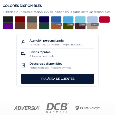
COLORES DISPONIBLES
Existen algunos colores
outlet
y se indican en la tabla de tallas disponibles.
NEW
NEW
NEW
NEW
Atención personalizada
Te ayudamos a encontrar lo que necesitas
Envíos rápidos
A toda la península
Descargas disponibles
Fichas técnicas, imágenes y más
IR A ÁREA DE CLIENTES