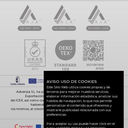
AVISO USO DE COOKIES
Este Sitio Web utiliza cookies propias y de
terceros para mejorar nuestros servicios,
Adversia S.L. ha participado en el Programa de Iniciación a la
Exportación ICEX-Next, y ha contado con el apoyo
elaborar información estadística, analizar sus
de ICEX, así como con la cofinanciación de Fondos europeos FEDER,
hábitos de navegación, lo que nos permite
habiendo contribuido según la medida de
personalizar el contenido que ofrecemos y
los mismos, al crecimiento económico de esta empresa, su región y
mostrarle publicidad relacionada con sus
de España en su conjunto
preferencias.
Para aceptar su uso puede hacer click en el