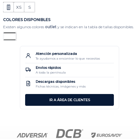
XS
S
COLORES DISPONIBLES
Existen algunos colores
outlet
y se indican en la tabla de tallas disponibles.
Atención personalizada
Te ayudamos a encontrar lo que necesitas
Envíos rápidos
A toda la península
Descargas disponibles
Fichas técnicas, imágenes y más
IR A ÁREA DE CLIENTES