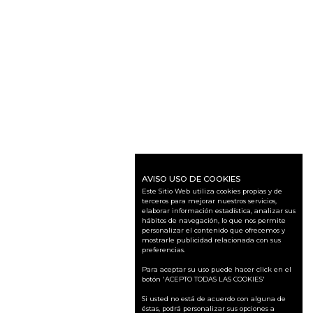
AVISO USO DE COOKIES
Este Sitio Web utiliza cookies propias y de
terceros para mejorar nuestros servicios,
elaborar información estadística, analizar sus
hábitos de navegación, lo que nos permite
personalizar el contenido que ofrecemos y
mostrarle publicidad relacionada con sus
preferencias.
Para aceptar su uso puede hacer click en el
botón 'ACEPTO TODAS LAS COOKIES'
Si usted no está de acuerdo con alguna de
éstas, podrá personalizar sus opciones a