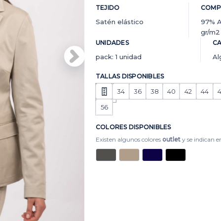
TEJIDO
COMP
Satén elástico
97% A
gr/m2
UNIDADES
CA
pack: 1 unidad
Al
TALLAS DISPONIBLES
34
36
38
40
42
44
56
COLORES DISPONIBLES
Existen algunos colores
outlet
y se indican en