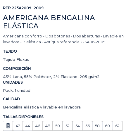
REF:
223A2009
2009
AMERICANA BENGALINA
ELÁSTICA
Americana con forro - Dos botones - Dos aberturas - Lavable en
lavadora - Bielástica - Antigua referencia 223A06-2009
TEJIDO
Tejido Flexus
COMPOSICIÓN
43% Lana, 55% Poliéster, 2% Elastano, 205 gr/m2
UNIDADES
Pack: 1 unidad
CALIDAD
Bengalina elástica y lavable en lavadora
TALLAS DISPONIBLES
42
44
46
48
50
52
54
56
58
60
62