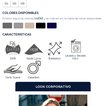
64
66
68
COLORES DISPONIBLES
Existen algunos colores
outlet
y se indican en la tabla de tallas disponibles.
CARACTERISTICAS
Lavado y Secado
2009
Tejido Lycra
Bielástico
Fácil
Tacto Suave
Caballero
LOOK CORPORATIVO