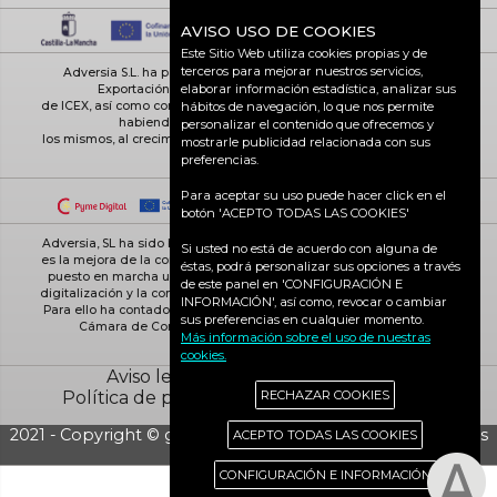
AVISO USO DE COOKIES
Este Sitio Web utiliza cookies propias y de
terceros para mejorar nuestros servicios,
Adversia S.L. ha participado en el Programa de Iniciación a la
elaborar información estadística, analizar sus
Exportación ICEX-Next, y ha contado con el apoyo
de ICEX, así como con la cofinanciación de Fondos europeos FEDER,
hábitos de navegación, lo que nos permite
habiendo contribuido según la medida de
personalizar el contenido que ofrecemos y
los mismos, al crecimiento económico de esta empresa, su región y
mostrarle publicidad relacionada con sus
de España en su conjunto
preferencias.
Para aceptar su uso puede hacer click en el
botón 'ACEPTO TODAS LAS COOKIES'
Adversia, SL ha sido beneficiaria de Fondos Europeos, cuyo objetivo
Si usted no está de acuerdo con alguna de
es la mejora de la competitividad de las PYMES, y gracias al cual ha
éstas, podrá personalizar sus opciones a través
puesto en marcha un Plan de Acción con el objetivo de reforzar la
de este panel en 'CONFIGURACIÓN E
digitalización y la competitividad de las pymes durante el año 2025.
INFORMACIÓN', así como, revocar o cambiar
Para ello ha contado con el apoyo del Programa Pyme Digital de la
sus preferencias en cualquier momento.
Cámara de Comercio de Ciudad Real. #EuropaSeSiente
Más información sobre el uso de nuestras
cookies.
Aviso legal
Política de cookies
RECHAZAR COOKIES
Política de privacidad
Ciudad Real activa
2021 - Copyright © grupo Adversia S.L. - Todos los derechos
ACEPTO TODAS LAS COOKIES
reservados
CONFIGURACIÓN E INFORMACIÓN