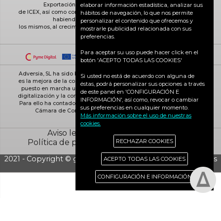
Exportación ICEX-Next, y ha contado con el apoyo
elaborar información estadística, analizar sus
de ICEX, así como con la cofinanciación de Fondos europeos FEDER,
hábitos de navegación, lo que nos permite
habiendo contribuido según la medida de
personalizar el contenido que ofrecemos y
los mismos, al crecimiento económico de esta empresa, su región y
mostrarle publicidad relacionada con sus
de España en su conjunto
preferencias.
Para aceptar su uso puede hacer click en el
botón 'ACEPTO TODAS LAS COOKIES'
Adversia, SL ha sido beneficiaria de Fondos Europeos, cuyo objetivo
Si usted no está de acuerdo con alguna de
es la mejora de la competitividad de las PYMES, y gracias al cual ha
éstas, podrá personalizar sus opciones a través
puesto en marcha un Plan de Acción con el objetivo de reforzar la
de este panel en 'CONFIGURACIÓN E
digitalización y la competitividad de las pymes durante el año 2025.
INFORMACIÓN', así como, revocar o cambiar
Para ello ha contado con el apoyo del Programa Pyme Digital de la
sus preferencias en cualquier momento.
Cámara de Comercio de Ciudad Real. #EuropaSeSiente
Más información sobre el uso de nuestras
cookies.
Aviso legal
Política de cookies
Política de privacidad
Ciudad Real activa
RECHAZAR COOKIES
2021 - Copyright © grupo Adversia S.L. - Todos los derechos
ACEPTO TODAS LAS COOKIES
reservados
CONFIGURACIÓN E INFORMACIÓN