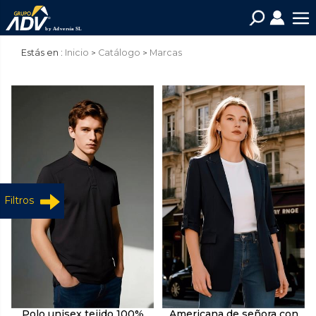
Estás en :
Inicio
Catálogo
Marcas
Filtros
Polo unisex tejido 100%
Americana de señora con