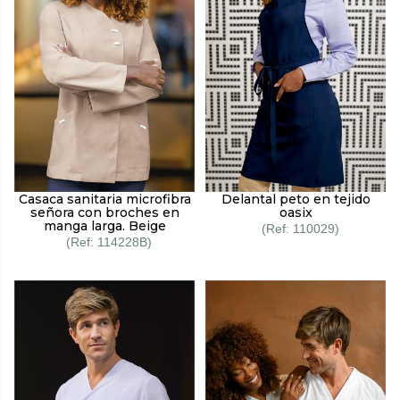
Casaca sanitaria microfibra
Delantal peto en tejido
señora con broches en
oasix
manga larga. Beige
110029
114228B