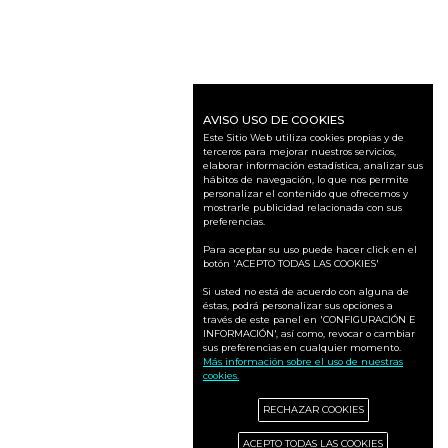
AVISO USO DE COOKIES
Este Sitio Web utiliza cookies propias y de
terceros para mejorar nuestros servicios,
elaborar información estadística, analizar sus
hábitos de navegación, lo que nos permite
personalizar el contenido que ofrecemos y
mostrarle publicidad relacionada con sus
preferencias.
Para aceptar su uso puede hacer click en el
botón 'ACEPTO TODAS LAS COOKIES'
Si usted no está de acuerdo con alguna de
éstas, podrá personalizar sus opciones a
través de este panel en 'CONFIGURACIÓN E
INFORMACIÓN', así como, revocar o cambiar
sus preferencias en cualquier momento.
Más información sobre el uso de nuestras
cookies.
RECHAZAR COOKIES
ACEPTO TODAS LAS COOKIES