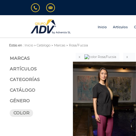
Inicio
Artículos
O
Estás en :
Inicio
Catálogo
Marcas
Rosa/Fucsia
MARCAS
ARTÍCULOS
CATEGORÍAS
CATÁLOGO
GÉNERO
COLOR