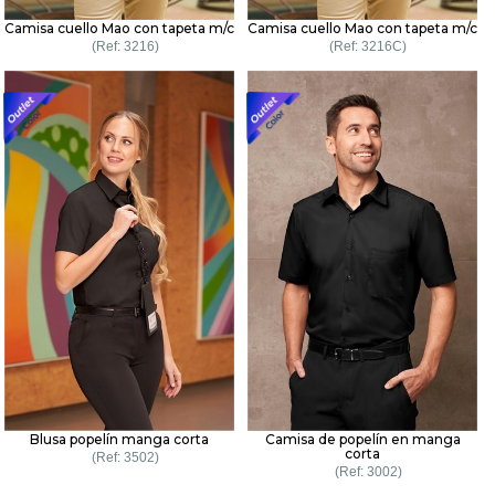
Camisa cuello Mao con tapeta m/c
Camisa cuello Mao con tapeta m/c
3216
3216C
Blusa popelín manga corta
Camisa de popelín en manga
corta
3502
3002