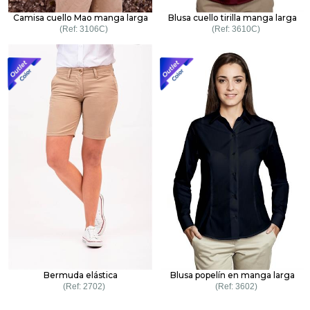
Camisa cuello Mao manga larga
Blusa cuello tirilla manga larga
3106C
3610C
Bermuda elástica
Blusa popelín en manga larga
2702
3602