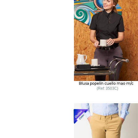
Blusa popelín cuello mao m/c
3503C