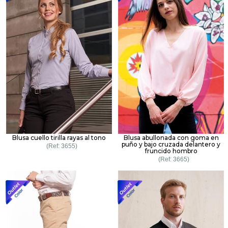
Blusa cuello tirilla rayas al tono
Blusa abullonada con goma en
puño y bajo cruzada delantero y
3655
fruncido hombro
3665