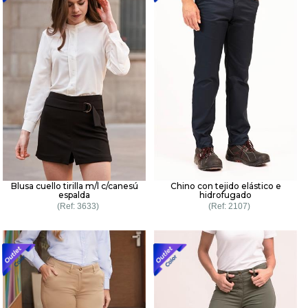
Blusa cuello tirilla m/l c/canesú
Chino con tejido elástico e
espalda
hidrofugado
3633
2107