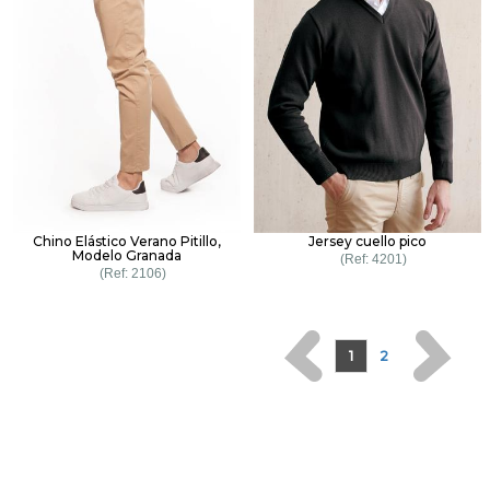
Chino Elástico Verano Pitillo,
Jersey cuello pico
Modelo Granada
4201
2106
1
2