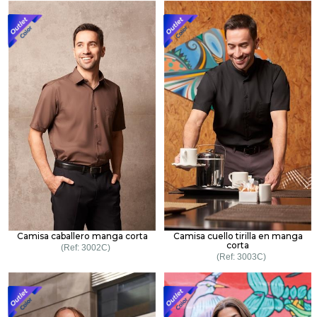
Camisa caballero manga corta
Camisa cuello tirilla en manga
corta
3002C
3003C