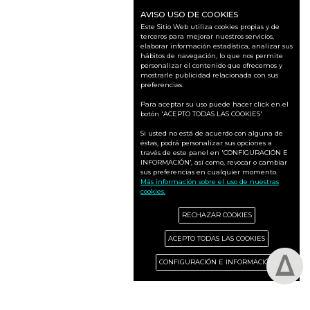
AVISO USO DE COOKIES
Este Sitio Web utiliza cookies propias y de
terceros para mejorar nuestros servicios,
elaborar información estadística, analizar sus
hábitos de navegación, lo que nos permite
personalizar el contenido que ofrecemos y
mostrarle publicidad relacionada con sus
preferencias.
Para aceptar su uso puede hacer click en el
botón 'ACEPTO TODAS LAS COOKIES'
Si usted no está de acuerdo con alguna de
éstas, podrá personalizar sus opciones a
través de este panel en 'CONFIGURACIÓN E
INFORMACIÓN', así como, revocar o cambiar
sus preferencias en cualquier momento.
Más información sobre el uso de nuestras
cookies.
RECHAZAR COOKIES
ACEPTO TODAS LAS COOKIES
CONFIGURACIÓN E INFORMACIÓN