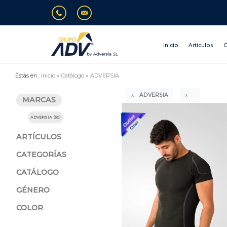
Inicio
Artículos
O
Estás en :
Inicio
Catálogo
ADVERSIA
ADVERSIA
MARCAS
ADVERSIA (50)
ARTÍCULOS
CATEGORÍAS
CATÁLOGO
GÉNERO
COLOR