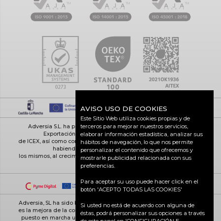
AVISO USO DE COOKIES
Este Sitio Web utiliza cookies propias y de
terceros para mejorar nuestros servicios,
Adversia S.L. ha participado en el Programa de Iniciación a la
Exportación ICEX-Next, y ha contado con el apoyo
elaborar información estadística, analizar sus
de ICEX, así como con la cofinanciación de Fondos europeos FEDER,
hábitos de navegación, lo que nos permite
habiendo contribuido según la medida de
personalizar el contenido que ofrecemos y
los mismos, al crecimiento económico de esta empresa, su región y
mostrarle publicidad relacionada con sus
de España en su conjunto
preferencias.
Para aceptar su uso puede hacer click en el
botón 'ACEPTO TODAS LAS COOKIES'
Adversia, SL ha sido beneficiaria de Fondos Europeos, cuyo objetivo
Si usted no está de acuerdo con alguna de
es la mejora de la competitividad de las PYMES, y gracias al cual ha
éstas, podrá personalizar sus opciones a través
puesto en marcha un Plan de Acción con el objetivo de reforzar la