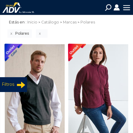
Estás en :
Inicio
Catálogo
Marcas
Polares
Polares
Filtros