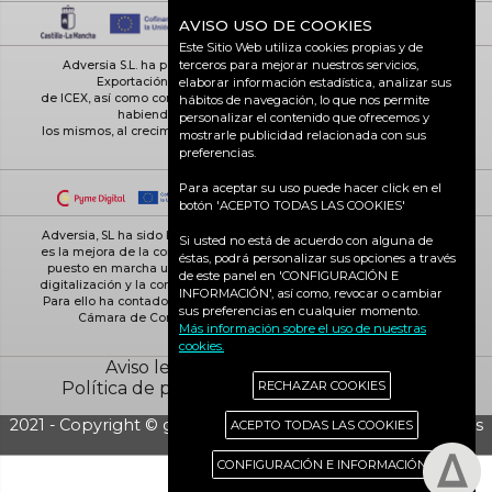
AVISO USO DE COOKIES
Este Sitio Web utiliza cookies propias y de
terceros para mejorar nuestros servicios,
Adversia S.L. ha participado en el Programa de Iniciación a la
Exportación ICEX-Next, y ha contado con el apoyo
elaborar información estadística, analizar sus
de ICEX, así como con la cofinanciación de Fondos europeos FEDER,
hábitos de navegación, lo que nos permite
habiendo contribuido según la medida de
personalizar el contenido que ofrecemos y
los mismos, al crecimiento económico de esta empresa, su región y
mostrarle publicidad relacionada con sus
de España en su conjunto
preferencias.
Para aceptar su uso puede hacer click en el
botón 'ACEPTO TODAS LAS COOKIES'
Adversia, SL ha sido beneficiaria de Fondos Europeos, cuyo objetivo
Si usted no está de acuerdo con alguna de
es la mejora de la competitividad de las PYMES, y gracias al cual ha
éstas, podrá personalizar sus opciones a través
puesto en marcha un Plan de Acción con el objetivo de reforzar la
de este panel en 'CONFIGURACIÓN E
digitalización y la competitividad de las pymes durante el año 2025.
INFORMACIÓN', así como, revocar o cambiar
Para ello ha contado con el apoyo del Programa Pyme Digital de la
sus preferencias en cualquier momento.
Cámara de Comercio de Ciudad Real. #EuropaSeSiente
Más información sobre el uso de nuestras
cookies.
Aviso legal
Política de cookies
Política de privacidad
Ciudad Real activa
RECHAZAR COOKIES
2021 - Copyright © grupo Adversia S.L. - Todos los derechos
ACEPTO TODAS LAS COOKIES
reservados
CONFIGURACIÓN E INFORMACIÓN