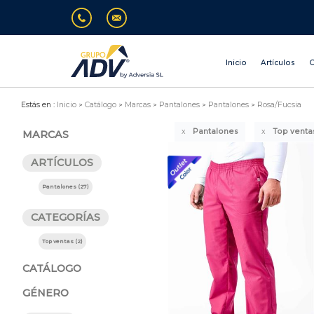
Inicio
Artículos
O
Estás en :
Inicio
Catálogo
Marcas
Pantalones
Pantalones
Rosa/Fucsia
Pantalones
Top venta
MARCAS
ARTÍCULOS
Pantalones (27)
CATEGORÍAS
Top ventas (2)
CATÁLOGO
GÉNERO