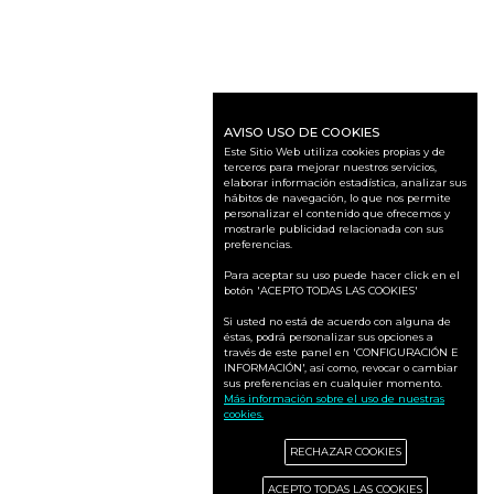
AVISO USO DE COOKIES
Este Sitio Web utiliza cookies propias y de
terceros para mejorar nuestros servicios,
elaborar información estadística, analizar sus
hábitos de navegación, lo que nos permite
personalizar el contenido que ofrecemos y
mostrarle publicidad relacionada con sus
preferencias.
Para aceptar su uso puede hacer click en el
botón 'ACEPTO TODAS LAS COOKIES'
Si usted no está de acuerdo con alguna de
éstas, podrá personalizar sus opciones a
través de este panel en 'CONFIGURACIÓN E
INFORMACIÓN', así como, revocar o cambiar
sus preferencias en cualquier momento.
Más información sobre el uso de nuestras
cookies.
RECHAZAR COOKIES
ACEPTO TODAS LAS COOKIES