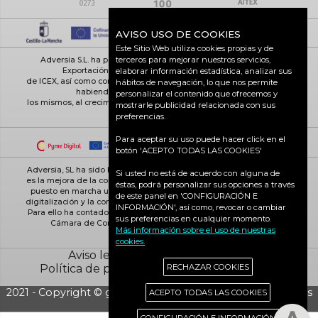
AVISO USO DE COOKIES
Este Sitio Web utiliza cookies propias y de
terceros para mejorar nuestros servicios,
Adversia S.L. ha participado en el Programa de Iniciación a la
elaborar información estadística, analizar sus
Exportación ICEX-Next, y ha contado con el apoyo
de ICEX, así como con la cofinanciación de Fondos europeos FEDER,
hábitos de navegación, lo que nos permite
habiendo contribuido según la medida de
personalizar el contenido que ofrecemos y
los mismos, al crecimiento económico de esta empresa, su región y
mostrarle publicidad relacionada con sus
de España en su conjunto
preferencias.
Para aceptar su uso puede hacer click en el
botón 'ACEPTO TODAS LAS COOKIES'
Adversia, SL ha sido beneficiaria de Fondos Europeos, cuyo objetivo
Si usted no está de acuerdo con alguna de
es la mejora de la competitividad de las PYMES, y gracias al cual ha
éstas, podrá personalizar sus opciones a través
puesto en marcha un Plan de Acción con el objetivo de reforzar la
de este panel en 'CONFIGURACIÓN E
digitalización y la competitividad de las pymes durante el año 2025.
INFORMACIÓN', así como, revocar o cambiar
Para ello ha contado con el apoyo del Programa Pyme Digital de la
sus preferencias en cualquier momento.
Cámara de Comercio de Ciudad Real. #EuropaSeSiente
Más información sobre el uso de nuestras
cookies.
Aviso legal
Política de cookies
RECHAZAR COOKIES
Política de privacidad
Ciudad Real activa
2021 - Copyright © grupo Adversia S.L. - Todos los derechos
ACEPTO TODAS LAS COOKIES
reservados