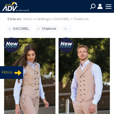
Estás en :
Inicio
Catálogo
DACOBEL
Chalecos
DACOBEL
Chalecos
Filtros