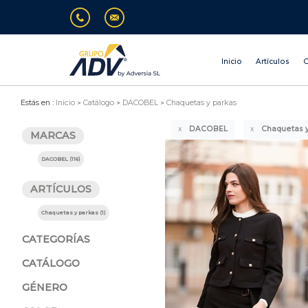
Inicio
Artículos
O
Estás en :
Inicio
Catálogo
DACOBEL
Chaquetas y parkas
DACOBEL
Chaquetas y
MARCAS
DACOBEL (116)
ARTÍCULOS
Chaquetas y parkas (1)
CATEGORÍAS
CATÁLOGO
GÉNERO