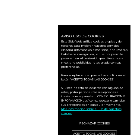
AVISO USO DE COOKIES
Este Sitio Web utiliza cookies propias y de
terceros para mejorar nuestros servicios,
elaborar información estadística, analizar sus
hábitos de navegación, lo que nos permite
personalizar el contenido que ofrecemos y
mostrarle publicidad relacionada con sus
preferencias.
Para aceptar su uso puede hacer click en el
botón 'ACEPTO TODAS LAS COOKIES'
Si usted no está de acuerdo con alguna de
éstas, podrá personalizar sus opciones a
través de este panel en 'CONFIGURACIÓN E
INFORMACIÓN', así como, revocar o cambiar
sus preferencias en cualquier momento.
Más información sobre el uso de nuestras
cookies.
RECHAZAR COOKIES
ACEPTO TODAS LAS COOKIES