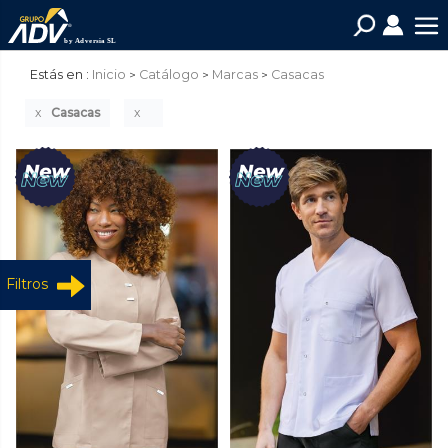
Estás en :
Inicio
Catálogo
Marcas
Casacas
Casacas
Filtros