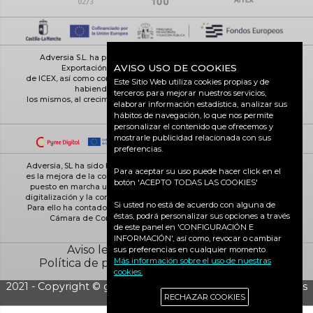
Adversia S.L. ha participado en el Programa de Iniciación a la
AVISO USO DE COOKIES
Exportación ICEX-Next, y ha contado con el apoyo
de ICEX, así como con la cofinanciación de Fondos europeos FEDER,
Este Sitio Web utiliza cookies propias y de
habiendo contribuido según la medida de
terceros para mejorar nuestros servicios,
los mismos, al crecimiento económico de esta empresa, su región y
elaborar información estadística, analizar sus
de España en su conjunto
hábitos de navegación, lo que nos permite
personalizar el contenido que ofrecemos y
mostrarle publicidad relacionada con sus
preferencias.
Adversia, SL ha sido beneficiaria de Fondos Europeos, cuyo objetivo
Para aceptar su uso puede hacer click en el
es la mejora de la competitividad de las PYMES, y gracias al cual ha
botón 'ACEPTO TODAS LAS COOKIES'
puesto en marcha un Plan de Acción con el objetivo de reforzar la
digitalización y la competitividad de las pymes durante el año 2025.
Si usted no está de acuerdo con alguna de
Para ello ha contado con el apoyo del Programa Pyme Digital de la
éstas, podrá personalizar sus opciones a través
Cámara de Comercio de Ciudad Real. #EuropaSeSiente
de este panel en 'CONFIGURACIÓN E
INFORMACIÓN', así como, revocar o cambiar
Aviso legal
Política de cookies
sus preferencias en cualquier momento.
Más información sobre el uso de nuestras
Política de privacidad
Ciudad Real activa
cookies.
2021 - Copyright © grupo Adversia S.L. - Todos los derechos
RECHAZAR COOKIES
reservados