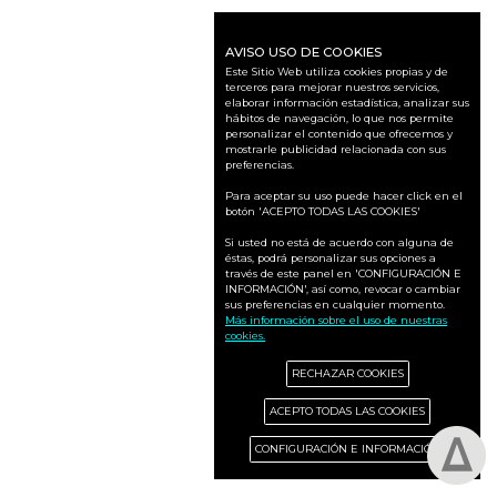
AVISO USO DE COOKIES
Este Sitio Web utiliza cookies propias y de
terceros para mejorar nuestros servicios,
elaborar información estadística, analizar sus
hábitos de navegación, lo que nos permite
personalizar el contenido que ofrecemos y
mostrarle publicidad relacionada con sus
preferencias.
Para aceptar su uso puede hacer click en el
botón 'ACEPTO TODAS LAS COOKIES'
Si usted no está de acuerdo con alguna de
éstas, podrá personalizar sus opciones a
través de este panel en 'CONFIGURACIÓN E
INFORMACIÓN', así como, revocar o cambiar
sus preferencias en cualquier momento.
Más información sobre el uso de nuestras
cookies.
RECHAZAR COOKIES
ACEPTO TODAS LAS COOKIES
CONFIGURACIÓN E INFORMACIÓN