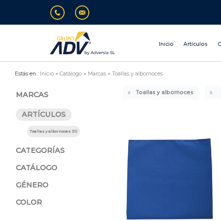
Inicio
Artículos
O
Estás en :
Inicio
Catálogo
Marcas
Toallas y albornoces
Toallas y albornoces
MARCAS
ARTÍCULOS
Toallas y albornoces (11)
CATEGORÍAS
CATÁLOGO
GÉNERO
COLOR