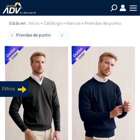
Estás en :
Inicio
Catálogo
Marcas
Prendas de punto
Prendas de punto
Filtros