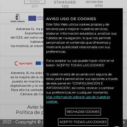
AVISO USO DE COOKIES
Este Sitio Web utiliza cookies propias y de
terceros para mejorar nuestros servicios,
Adversia S.L. ha participado en el Programa de Iniciación a la
Exportación ICEX-Next, y ha contado con el apoyo
elaborar información estadística, analizar sus
de ICEX, así como con la cofinanciación de Fondos europeos FEDER,
hábitos de navegación, lo que nos permite
habiendo contribuido según la medida de
personalizar el contenido que ofrecemos y
los mismos, al crecimiento económico de esta empresa, su región y
mostrarle publicidad relacionada con sus
de España en su conjunto
preferencias.
Para aceptar su uso puede hacer click en el
botón 'ACEPTO TODAS LAS COOKIES'
Adversia, SL ha sido beneficiaria de Fondos Europeos, cuyo objetivo
Si usted no está de acuerdo con alguna de
es la mejora de la competitividad de las PYMES, y gracias al cual ha
éstas, podrá personalizar sus opciones a través
puesto en marcha un Plan de Acción con el objetivo de reforzar la
de este panel en 'CONFIGURACIÓN E
digitalización y la competitividad de las pymes durante el año 2025.
INFORMACIÓN', así como, revocar o cambiar
Para ello ha contado con el apoyo del Programa Pyme Digital de la
sus preferencias en cualquier momento.
Cámara de Comercio de Ciudad Real. #EuropaSeSiente
Más información sobre el uso de nuestras
cookies.
Aviso legal
Política de cookies
Política de privacidad
Ciudad Real activa
RECHAZAR COOKIES
2021 - Copyright © grupo Adversia S.L. - Todos los derechos
ACEPTO TODAS LAS COOKIES
reservados