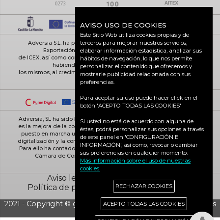
AVISO USO DE COOKIES
Este Sitio Web utiliza cookies propias y de
terceros para mejorar nuestros servicios,
Adversia S.L. ha participado en el Programa de Iniciación a la
elaborar información estadística, analizar sus
Exportación ICEX-Next, y ha contado con el apoyo
de ICEX, así como con la cofinanciación de Fondos europeos FEDER,
hábitos de navegación, lo que nos permite
habiendo contribuido según la medida de
personalizar el contenido que ofrecemos y
los mismos, al crecimiento económico de esta empresa, su región y
mostrarle publicidad relacionada con sus
de España en su conjunto
preferencias.
Para aceptar su uso puede hacer click en el
botón 'ACEPTO TODAS LAS COOKIES'
Adversia, SL ha sido beneficiaria de Fondos Europeos, cuyo objetivo
Si usted no está de acuerdo con alguna de
es la mejora de la competitividad de las PYMES, y gracias al cual ha
éstas, podrá personalizar sus opciones a través
puesto en marcha un Plan de Acción con el objetivo de reforzar la
de este panel en 'CONFIGURACIÓN E
digitalización y la competitividad de las pymes durante el año 2025.
INFORMACIÓN', así como, revocar o cambiar
Para ello ha contado con el apoyo del Programa Pyme Digital de la
sus preferencias en cualquier momento.
Cámara de Comercio de Ciudad Real. #EuropaSeSiente
Más información sobre el uso de nuestras
cookies.
Aviso legal
Política de cookies
RECHAZAR COOKIES
Política de privacidad
Ciudad Real activa
2021 - Copyright © grupo Adversia S.L. - Todos los derechos
ACEPTO TODAS LAS COOKIES
reservados