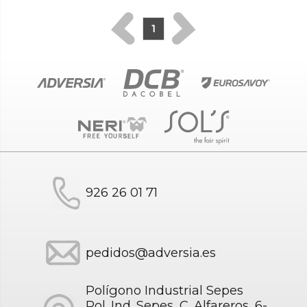
1
926 26 01 71
pedidos@adversia.es
Polígono Industrial Sepes
Pol. Ind. Sepes, C. Alfareros, 6-