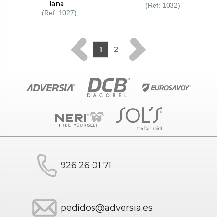
lana
1032
1027
1
2
926 26 01 71
pedidos@adversia.es