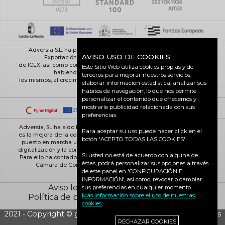
Adversia S.L. ha participado en el Programa de Iniciación a la
AVISO USO DE COOKIES
Exportación ICEX-Next, y ha contado con el apoyo
de ICEX, así como con la cofinanciación de Fondos europeos FEDER,
Este Sitio Web utiliza cookies propias y de
habiendo contribuido según la medida de
terceros para mejorar nuestros servicios,
los mismos, al crecimiento económico de esta empresa, su región y
elaborar información estadística, analizar sus
de España en su conjunto
hábitos de navegación, lo que nos permite
personalizar el contenido que ofrecemos y
mostrarle publicidad relacionada con sus
preferencias.
Adversia, SL ha sido beneficiaria de Fondos Europeos, cuyo objetivo
Para aceptar su uso puede hacer click en el
es la mejora de la competitividad de las PYMES, y gracias al cual ha
botón 'ACEPTO TODAS LAS COOKIES'
puesto en marcha un Plan de Acción con el objetivo de reforzar la
digitalización y la competitividad de las pymes durante el año 2025.
Si usted no está de acuerdo con alguna de
Para ello ha contado con el apoyo del Programa Pyme Digital de la
éstas, podrá personalizar sus opciones a través
Cámara de Comercio de Ciudad Real. #EuropaSeSiente
de este panel en 'CONFIGURACIÓN E
INFORMACIÓN', así como, revocar o cambiar
Aviso legal
Política de cookies
sus preferencias en cualquier momento.
Más información sobre el uso de nuestras
Política de privacidad
Ciudad Real activa
cookies.
2021 - Copyright © grupo Adversia S.L. - Todos los derechos
RECHAZAR COOKIES
reservados