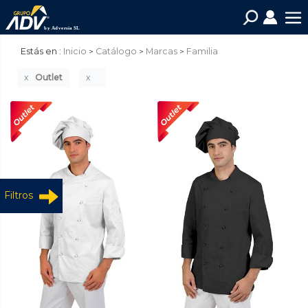
Estás en :
Inicio
Catálogo
Marcas
Familia
Outlet
Filtros