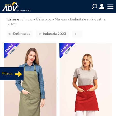
Estás en :
Inicio
Catálogo
Marcas
Delantales
Industria
2023
Delantales
Industria 2023
Filtros