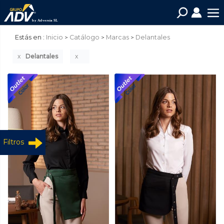
Estás en :
Inicio
Catálogo
Marcas
Delantales
Delantales
Filtros