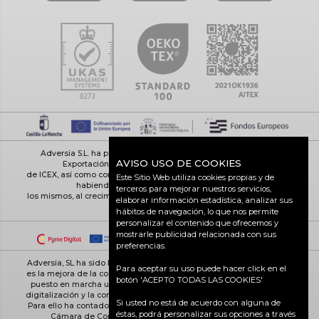
Adversia S.L. ha participado en el Programa de Iniciación a la
AVISO USO DE COOKIES
Exportación ICEX-Next, y ha contado con el apoyo
de ICEX, así como con la cofinanciación de Fondos europeos FEDER,
Este Sitio Web utiliza cookies propias y de
habiendo contribuido según la medida de
terceros para mejorar nuestros servicios,
los mismos, al crecimiento económico de esta empresa, su región y
elaborar información estadística, analizar sus
de España en su conjunto
hábitos de navegación, lo que nos permite
personalizar el contenido que ofrecemos y
mostrarle publicidad relacionada con sus
preferencias.
Adversia, SL ha sido beneficiaria de Fondos Europeos, cuyo objetivo
Para aceptar su uso puede hacer click en el
es la mejora de la competitividad de las PYMES, y gracias al cual ha
botón 'ACEPTO TODAS LAS COOKIES'
puesto en marcha un Plan de Acción con el objetivo de reforzar la
digitalización y la competitividad de las pymes durante el año 2025.
Si usted no está de acuerdo con alguna de
Para ello ha contado con el apoyo del Programa Pyme Digital de la
éstas, podrá personalizar sus opciones a través
Cámara de Comercio de Ciudad Real. #EuropaSeSiente